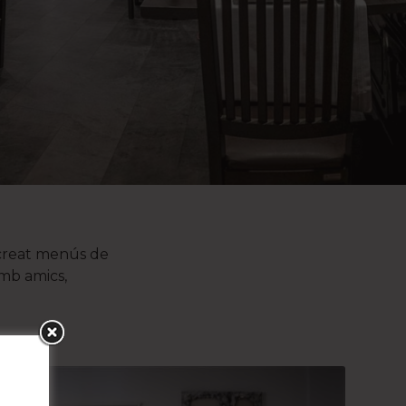
m creat menús de
amb amics,