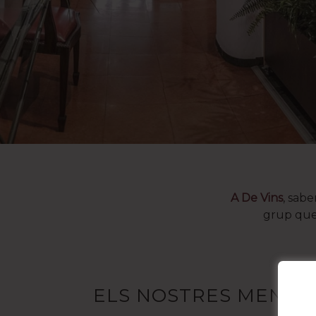
A De Vins
, sab
grup que
ELS NOSTRES MENÚS