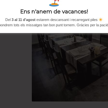
preses
Ens n'anem de vacances!
sals.
Del
3 al 11 d'agost
estarem descansant i recarregant piles
t en
ondrem tots els missatges tan bon punt tornem. Gràcies per la paciè
nt