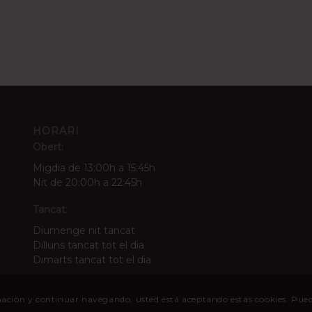
HORARI
Obert:
Migdia de 13:00h a 15:45h
Nit de 20:00h a 22:45h
Tancat:
Diumenge nit tancat
Dilluns tancat tot el dia
Dimarts tancat tot el dia
nformación y continuar navegando, usted está aceptando estas cookies. Pu