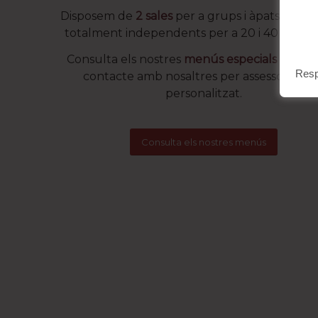
Disposem de
2 sales
per a grups i àpats d’em
totalment independents per a 20 i 40 comen
Consulta els nostres
menús especials
o posa’
Resp
contacte amb nosaltres per assessorame
personalitzat.
Consulta els nostres menús