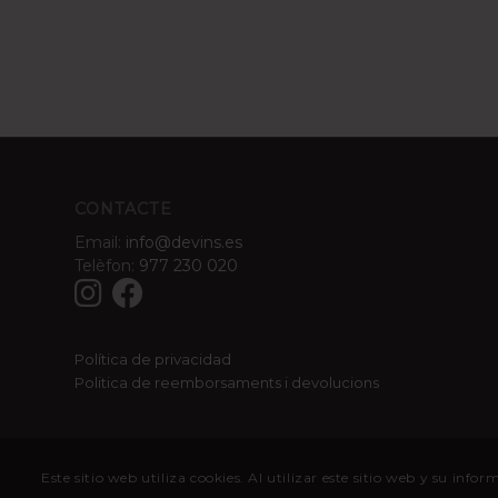
CONTACTE
Email:
info@devins.es
Telèfon:
977 230 020
Política de privacidad
Politica de reemborsaments i devolucions
Este sitio web utiliza cookies. Al utilizar este sitio web y su i