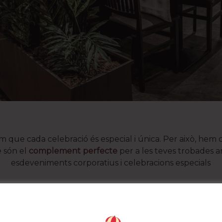
em que cada celebració és especial i única. Per això, he
 són el
complement perfecte
per a les teves trobades 
esdeveniments corporatius i celebracions especials